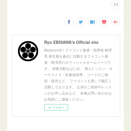
Ryo EBISAWA's Official site
Bassoonist｜ファゴット奏者・指導者 蛯澤
亮 東京都を拠点に活動するファゴット奏
者・蛯澤亮のオフィシャルホームページで
す。 演奏活動をはじめ、 個人レッスン、オ
ーケストラ・吹奏楽指導、 リードのご相
談・販売など、 ファゴットを通して幅広く
活動しております。 公演のご依頼やレッス
ンのお申し込みなど、 各種お問い合わせは
お気軽にご連絡ください。
フォロー