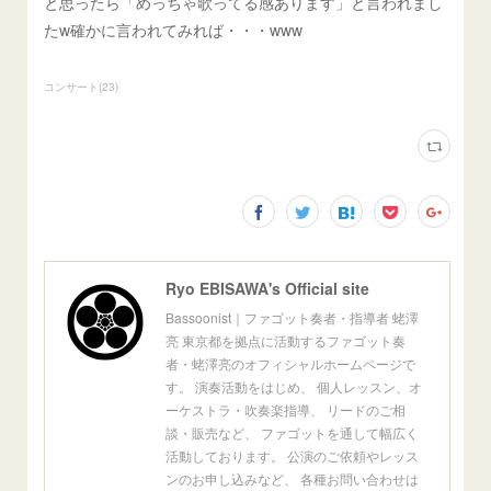
と思ったら「めっちゃ歌ってる感あります」と言われまし
たw確かに言われてみれば・・・www
コンサート
(
23
)
Ryo EBISAWA's Official site
Bassoonist｜ファゴット奏者・指導者 蛯澤
亮 東京都を拠点に活動するファゴット奏
者・蛯澤亮のオフィシャルホームページで
す。 演奏活動をはじめ、 個人レッスン、オ
ーケストラ・吹奏楽指導、 リードのご相
談・販売など、 ファゴットを通して幅広く
活動しております。 公演のご依頼やレッス
ンのお申し込みなど、 各種お問い合わせは