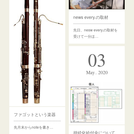
news every.の取材
先日、nesw every.の取材を
受けて一分ほ…
03
May
2020
ファゴットという楽器
先月末からnoteを書き…
持続化給付金について