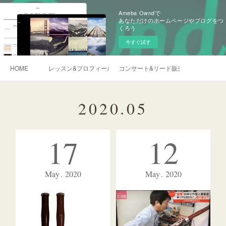
Ameba Owndで
あなただけのホームページやブログをつ
くろう
今すぐ試す
HOME
レッスン&プロフィール
コンサート&リード販売&ご依頼
2020
.
05
17
12
May
2020
May
2020