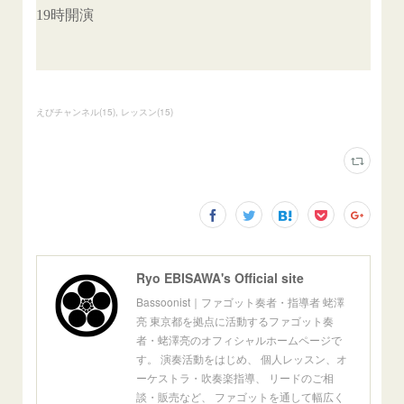
えびチャンネル
(
15
)
レッスン
(
15
)
Ryo EBISAWA's Official site
Bassoonist｜ファゴット奏者・指導者 蛯澤
亮 東京都を拠点に活動するファゴット奏
者・蛯澤亮のオフィシャルホームページで
す。 演奏活動をはじめ、 個人レッスン、オ
ーケストラ・吹奏楽指導、 リードのご相
談・販売など、 ファゴットを通して幅広く